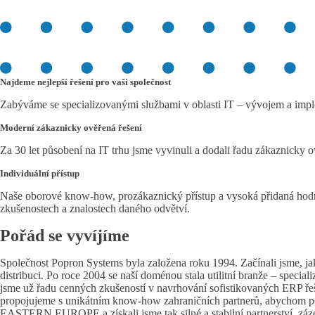
Najdeme nejlepší řešení pro vaši společnost
Zabýváme se specializovanými službami v oblasti IT – vývojem a im
Moderní zákaznicky ověřená řešení
Za 30 let působení na IT trhu jsme vyvinuli a dodali řadu zákaznicky
Individuální přístup
Naše oborové know-how, prozákaznický přístup a vysoká přidaná hod
zkušenostech a znalostech daného odvětví.
Pořád se vyvíjíme
Společnost Popron Systems byla založena roku 1994. Začínali jsme, jak
distribuci. Po roce 2004 se naší doménou stala utilitní branže – specia
jsme už řadu cenných zkušeností v navrhování sofistikovaných ERP řeš
propojujeme s unikátním know-how zahraničních partnerů, abychom p
EASTERN EUROPE a získali jsme tak silné a stabilní partnerství, záz