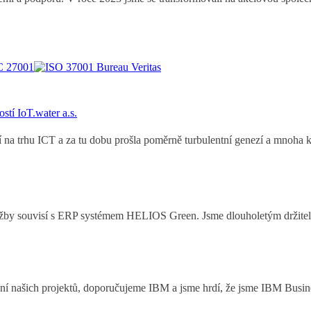
stí IoT.water a.s.
na trhu ICT a za tu dobu prošla poměrně turbulentní genezí a mnoha kl
by souvisí s ERP systémem HELIOS Green. Jsme dlouholetým držitelem 
ní našich projektů, doporučujeme IBM a jsme hrdí, že jsme IBM Busin