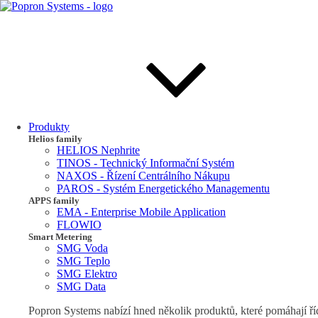
Produkty
Helios family
HELIOS Nephrite
TINOS - Technický Informační Systém
NAXOS - Řízení Centrálního Nákupu
PAROS - Systém Energetického Managementu
APPS family
EMA - Enterprise Mobile Application
FLOWIO
Smart Metering
SMG Voda
SMG Teplo
SMG Elektro
SMG Data
Popron Systems nabízí hned několik produktů, které pomáhají říd