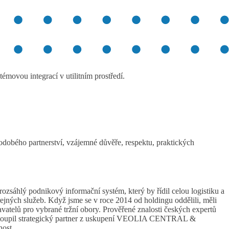
témovou integrací v utilitním prostředí.
odobého partnerství, vzájemné důvěře, respektu,
praktických
ozsáhlý podnikový informační systém, který by řídil celou logistiku a
eřejných služeb. Když jsme se v roce 2014 od holdingu oddělili, měli
vatelů pro vybrané tržní obory. Prověřené znalosti českých expertů
 vstoupil strategický partner z uskupení VEOLIA CENTRAL &
nost.