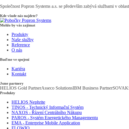
Společnost Popron Systems a.s. se především zabývá službami v oblas
Kde všude nás najdete?
Mohlo by vás zajímat
Produkty
Naše služby
Reference
O nás
Buďme ve spojení
Kariéra
Kontakt
Jsme partnery
HELIOS Gold Partner
Asseco Solutions
IBM Business Partner
SOVAK
Produkty
HELIOS Nephrite
TINOS - Technický Informační Systém
NAXOS - Řízení Centrálního Nákupu
PAROS - Systém Energetického Managementu
EMA - Enterprise Mobile Application
FLOWIO