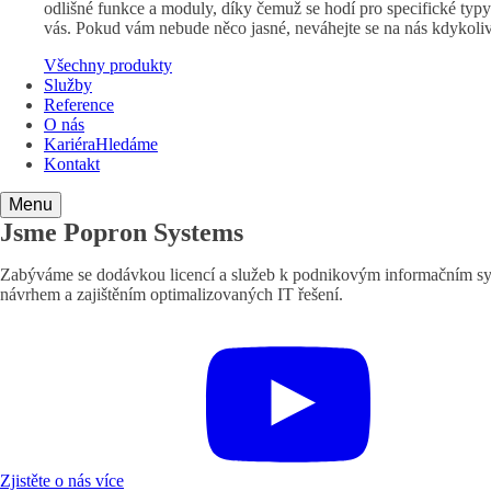
odlišné funkce a moduly, díky čemuž se hodí pro specifické typy 
vás. Pokud vám nebude něco jasné, neváhejte se na nás kdykoliv
Všechny produkty
Služby
Reference
O nás
Kariéra
Hledáme
Kontakt
Menu
Jsme Popron Systems
Zabýváme se dodávkou licencí a služeb k podnikovým informačním sys
návrhem a zajištěním optimalizovaných IT řešení.
Zjistěte o nás více