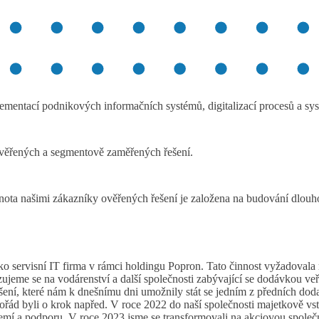
plementací podnikových
informačních systémů, digitalizací procesů a sys
 ověřených a segmentově
zaměřených řešení.
nota našimi zákazníky
ověřených řešení je založena na budování dlouh
o servisní IT firma v rámci holdingu Popron. Tato činnost vyžadovala r
lizujeme se na vodárenství a další společnosti zabývající se dodávkou v
ení, které nám k dnešnímu dni umožnily stát se jedním z předních doda
ořád byli o krok napřed. V roce 2022 do naší společnosti majetkově
emí a podporu. V roce 2023 jsme se transformovali na akciovou společ